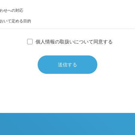
わせへの対応
おいて定める目的
個人情報の取扱いについて同意する
当な理由がある場合を除き、利用目的の範囲を遵守します。
利用する必要が生じた場合には、正当な理由がある場合を除き、事前に本人
事前に明らかにした利用目的の範囲を超えて個人情報を第三者に提供しませ
るよう努めます。
し、個人情報に対する不正アクセス、破壊、情報漏洩、改ざん等の事故を防止
します。