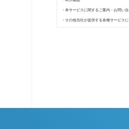
・
本サービスに関するご案内・お問い合
・
その他当社が提供する各種サービスに
2. 個人情報の利用目的の遵守
当社は、個人情報を利用する際には、正
その利用目的の範囲を超えて個人情報を
3. 第三者提供の制限
当社は、正当な理由がある場合を除き、
4. 個人情報の正確性の確保
当社は、個人情報が常に正しい内容であ
5. 適切なセキュリティ対策の実施
当社は、適切なセキュリティ対策を実施
生じた場合には、是正措置を迅速に実施